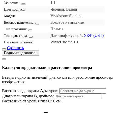
1.1
Усиление :
Черный, Белый
Цвет корпуса:
Vividstorm Slimline
Модель:
Боковое натяжение
Боковое натяжение:
Прямая
Тип проекции:
Длиннофокусный;
УКФ (UST)
Тип проектора:
WhiteCinema 1.1
Название полотна:
Сравнить
Подобрать диагональ
Калькулятор диагонали и расстояния просмотра
Введите одно из значений: диагональ или расстояние просмотра
изображения.
Расстояние до экрана
A
, метров:
Диагональ экрана
B
, дюймов:
Расстояние от уровня глаз
C
:
0
см.