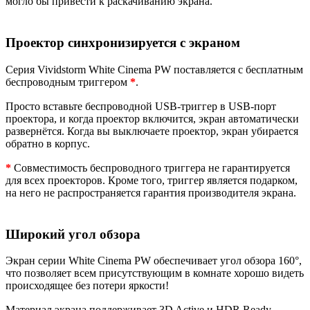
могло бы привести к раскачиванию экрана.
Проектор синхронизируется с экраном
Серия Vividstorm White Cinema PW поставляется с бесплатным
беспроводным триггером
*
.
Просто вставьте беспроводной USB-триггер в USB-порт
проектора, и когда проектор включится, экран автоматически
развернётся. Когда вы выключаете проектор, экран убирается
обратно в корпус.
*
Совместимость беспроводного триггера не гарантируется
для всех проекторов. Кроме того, триггер является подарком,
на него не распространяется гарантия производителя экрана.
Широкий угол обзора
Экран серии White Cinema PW обеспечивает угол обзора 160°,
что позволяет всем присутствующим в комнате хорошо видеть
происходящее без потери яркости!
Материал экрана поддерживает 3D Active и HDR Ready,