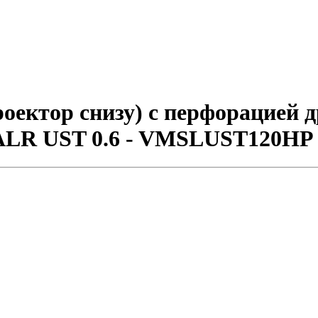
ектор снизу) с перфорацией др
ck ALR UST 0.6 - VMSLUST120HP