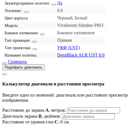
Да
Звукопрозрачное полотно:
0.6
Усиление :
Черный, Белый
Цвет корпуса:
Vividstorm Slimline PRO
Модель:
Боковое натяжение
Боковое натяжение:
Прямая
Тип проекции:
УКФ (UST)
Тип проектора:
DeepBlack ALR UST 0.6
Название полотна:
Сравнить
Подобрать диагональ
Калькулятор диагонали и расстояния просмотра
Введите одно из значений: диагональ или расстояние просмотра
изображения.
Расстояние до экрана
A
, метров:
Диагональ экрана
B
, дюймов:
Расстояние от уровня глаз
C
:
0
см.