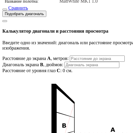
MattWhite MK1 1.0
Название полотна:
Сравнить
Подобрать диагональ
Калькулятор диагонали и расстояния просмотра
Введите одно из значений: диагональ или расстояние просмотра
изображения.
Расстояние до экрана
A
, метров:
Диагональ экрана
B
, дюймов:
Расстояние от уровня глаз
C
:
0
см.