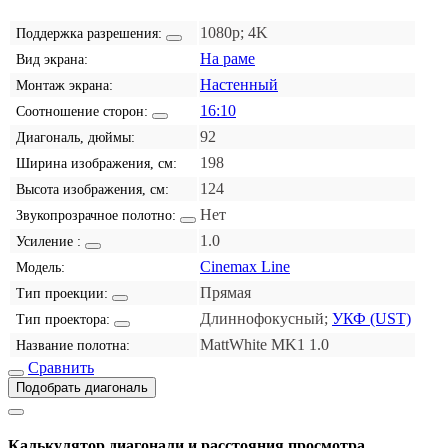
1080p; 4K
Поддержка разрешения:
На раме
Вид экрана:
Настенный
Монтаж экрана:
16:10
Соотношение сторон:
92
Диагональ, дюймы:
198
Ширина изображения, см:
124
Высота изображения, см:
Нет
Звукопрозрачное полотно:
1.0
Усиление :
Cinemax Line
Модель:
Прямая
Тип проекции:
Длиннофокусный;
УКФ (UST)
Тип проектора:
MattWhite MK1 1.0
Название полотна:
Сравнить
Подобрать диагональ
Калькулятор диагонали и расстояния просмотра