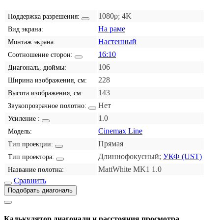
1080p; 4K
Поддержка разрешения:
На раме
Вид экрана:
Настенный
Монтаж экрана:
16:10
Соотношение сторон:
106
Диагональ, дюймы:
228
Ширина изображения, см:
143
Высота изображения, см:
Нет
Звукопрозрачное полотно:
1.0
Усиление :
Cinemax Line
Модель:
Прямая
Тип проекции:
Длиннофокусный;
УКФ (UST)
Тип проектора:
MattWhite MK1 1.0
Название полотна:
Сравнить
Подобрать диагональ
Калькулятор диагонали и расстояния просмотра