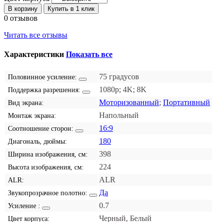
В корзину
Купить в 1 клик
0 отзывов
Читать все отзывы
Характеристики
Показать все
75 градусов
Половинное усиление:
1080p; 4K; 8K
Поддержка разрешения:
Моторизованный
;
Портативный
Вид экрана:
Напольный
Монтаж экрана:
16:9
Соотношение сторон:
180
Диагональ, дюймы:
398
Ширина изображения, см:
224
Высота изображения, см:
ALR
ALR:
Да
Звукопрозрачное полотно:
0.7
Усиление :
Черный, Белый
Цвет корпуса: