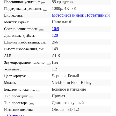
85 градусов
Половинное усиление:
1080p; 4K; 8K
Поддержка разрешения:
Моторизованный
;
Портативный
Вид экрана:
Напольный
Монтаж экрана:
16:9
Соотношение сторон:
120
Диагональ, дюймы:
266
Ширина изображения, см:
149
Высота изображения, см:
ALR
ALR:
Нет
Звукопрозрачное полотно:
1.2
Усиление :
Черный, Белый
Цвет корпуса:
Vividstorm Floor Rising
Модель:
Боковое натяжение
Боковое натяжение:
Прямая
Тип проекции:
Длиннофокусный
Тип проектора:
Obsidian 3D 1.2
Название полотна:
Сравнить