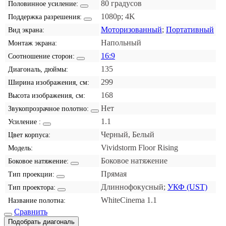
80 градусов
Половинное усиление:
1080p; 4K
Поддержка разрешения:
Моторизованный
;
Портативный
Вид экрана:
Напольный
Монтаж экрана:
16:9
Соотношение сторон:
135
Диагональ, дюймы:
299
Ширина изображения, см:
168
Высота изображения, см:
Нет
Звукопрозрачное полотно:
1.1
Усиление :
Черный, Белый
Цвет корпуса:
Vividstorm Floor Rising
Модель:
Боковое натяжение
Боковое натяжение:
Прямая
Тип проекции:
Длиннофокусный;
УКФ (UST)
Тип проектора:
WhiteCinema 1.1
Название полотна:
Сравнить
Подобрать диагональ