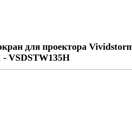
ран для проектора Vividstorm
1.1 - VSDSTW135H