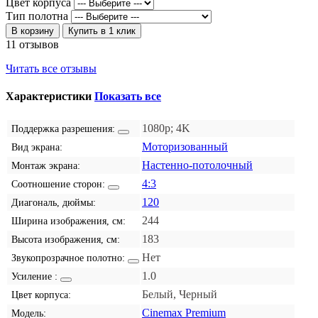
Цвет корпуса
Тип полотна
В корзину
Купить в 1 клик
11 отзывов
Читать все отзывы
Характеристики
Показать все
1080p; 4K
Поддержка разрешения:
Моторизованный
Вид экрана:
Настенно-потолочный
Монтаж экрана:
4:3
Соотношение сторон:
120
Диагональ, дюймы:
244
Ширина изображения, см:
183
Высота изображения, см:
Нет
Звукопрозрачное полотно:
1.0
Усиление :
Белый, Черный
Цвет корпуса:
Cinemax Premium
Модель: