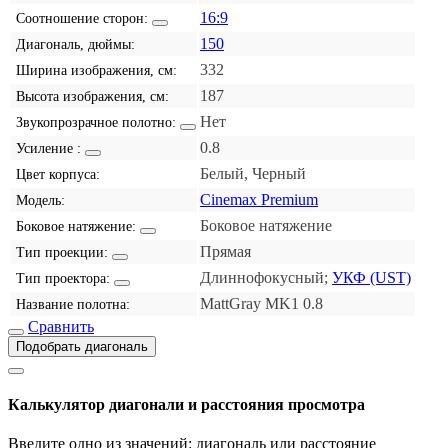
16:9
Соотношение сторон:
150
Диагональ, дюймы:
332
Ширина изображения, см:
187
Высота изображения, см:
Нет
Звукопрозрачное полотно:
0.8
Усиление :
Белый, Черный
Цвет корпуса:
Cinemax Premium
Модель:
Боковое натяжение
Боковое натяжение:
Прямая
Тип проекции:
Длиннофокусный;
УКФ (UST)
Тип проектора:
MattGray MK1 0.8
Название полотна:
Сравнить
Подобрать диагональ
Калькулятор диагонали и расстояния просмотра
Введите одно из значений: диагональ или расстояние