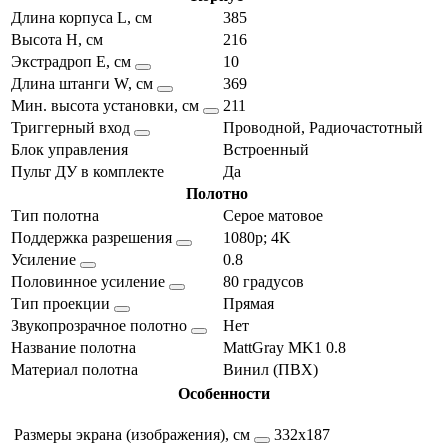
Длина корпуса L, см
385
Высота H, см
216
Экстрадроп E, см
10
Длина штанги W, см
369
Мин. высота установки, см
211
Триггерный вход
Проводной, Радиочастотный
Блок управления
Встроенный
Пульт ДУ в комплекте
Да
Полотно
Тип полотна
Серое матовое
Поддержка разрешения
1080p; 4K
Усиление
0.8
Половинное усиление
80 градусов
Тип проекции
Прямая
Звукопрозрачное полотно
Нет
Название полотна
MattGray MK1 0.8
Материал полотна
Винил (ПВХ)
Особенности
Размеры экрана (изображения), см
332х187