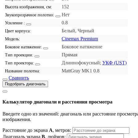
152
Высота изображения, см:
Нет
Звукопрозрачное полотно:
0.8
Усиление :
Белый, Черный
Цвет корпуса:
Cinemax Premium
Модель:
Боковое натяжение
Боковое натяжение:
Прямая
Тип проекции:
Длиннофокусный;
УКФ (UST)
Тип проектора:
MattGray MK1 0.8
Название полотна:
Сравнить
Подобрать диагональ
Калькулятор диагонали и расстояния просмотра
Введите одно из значений: диагональ или расстояние просмотра
изображения.
Расстояние до экрана
A
, метров:
Диагональ экрана
B
, дюймов: