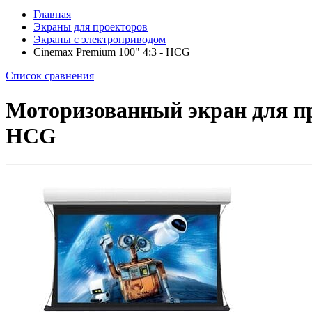
Главная
Экраны для проекторов
Экраны с электроприводом
Cinemax Premium 100" 4:3 - HCG
Список сравнения
Моторизованный экран для про
HCG