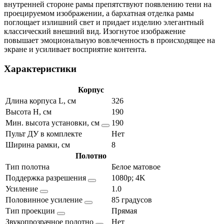
внутренней стороне рамы препятствуют появлению тени на
проецируемом изображении, а бархатная отделка рамы
поглощает излишний свет и придает изделию элегантный
классический внешний вид. Изогнутое изображение
повышает эмоциональную вовлеченность в происходящее на
экране и усиливает восприятие контента.
Характеристики
Корпус
Длина корпуса L, см
326
Высота H, см
190
Мин. высота установки, см
190
Пульт ДУ в комплекте
Нет
Ширина рамки, см
8
Полотно
Тип полотна
Белое матовое
Поддержка разрешения
1080p; 4K
Усиление
1.0
Половинное усиление
85 градусов
Тип проекции
Прямая
Звукопрозрачное полотно
Нет