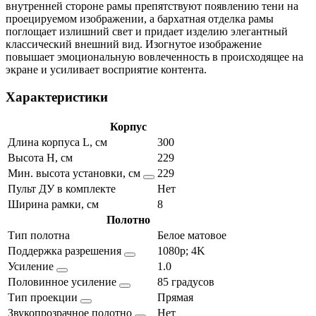
внутренней стороне рамы препятствуют появлению тени на
проецируемом изображении, а бархатная отделка рамы
поглощает излишний свет и придает изделию элегантный
классический внешний вид. Изогнутое изображение
повышает эмоциональную вовлеченность в происходящее на
экране и усиливает восприятие контента.
Характеристики
Корпус
Длина корпуса L, см
300
Высота H, см
229
Мин. высота установки, см
229
Пульт ДУ в комплекте
Нет
Ширина рамки, см
8
Полотно
Тип полотна
Белое матовое
Поддержка разрешения
1080p; 4K
Усиление
1.0
Половинное усиление
85 градусов
Тип проекции
Прямая
Звукопрозрачное полотно
Нет