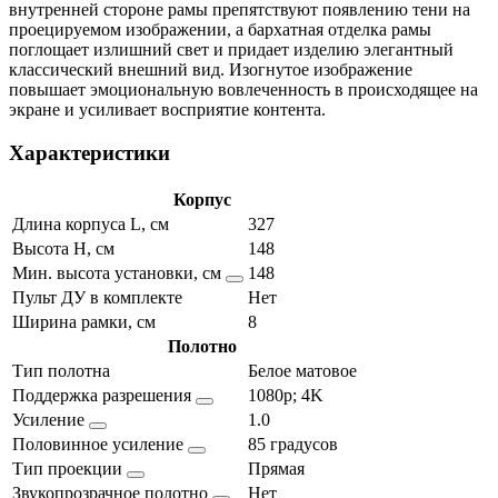
внутренней стороне рамы препятствуют появлению тени на
проецируемом изображении, а бархатная отделка рамы
поглощает излишний свет и придает изделию элегантный
классический внешний вид. Изогнутое изображение
повышает эмоциональную вовлеченность в происходящее на
экране и усиливает восприятие контента.
Характеристики
Корпус
Длина корпуса L, см
327
Высота H, см
148
Мин. высота установки, см
148
Пульт ДУ в комплекте
Нет
Ширина рамки, см
8
Полотно
Тип полотна
Белое матовое
Поддержка разрешения
1080p; 4K
Усиление
1.0
Половинное усиление
85 градусов
Тип проекции
Прямая
Звукопрозрачное полотно
Нет