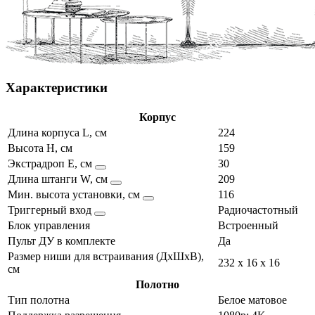
Характеристики
Корпус
Длина корпуса L, см
224
Высота H, см
159
Экстрадроп E, см
30
Длина штанги W, см
209
Мин. высота установки, см
116
Триггерный вход
Радиочастотный
Блок управления
Встроенный
Пульт ДУ в комплекте
Да
Размер ниши для встраивания (ДхШхВ),
232 x 16 x 16
см
Полотно
Тип полотна
Белое матовое