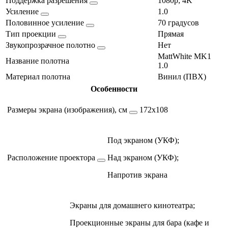
Поддержка разрешения
1080p; 4K
Усиление
1.0
Половинное усиление
70 градусов
Тип проекции
Прямая
Звукопрозрачное полотно
Нет
MattWhite MK1
Название полотна
1.0
Материал полотна
Винил (ПВХ)
Особенности
Размеры экрана (изображения), см
172х108
Под экраном (УКФ);
Расположение проектора
Над экраном (УКФ);
Напротив экрана
Экраны для домашнего кинотеатра;
Проекционные экраны для бара (кафе и