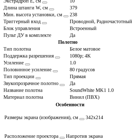
Экстрадроп E, см
10
Длина штанги W, см
379
Мин. высота установки, см
238
Триггерный вход
Проводной, Радиочастотный
Блок управления
Встроенный
Пульт ДУ в комплекте
Да
Полотно
Тип полотна
Белое матовое
Поддержка разрешения
1080p; 4K
Усиление
1.0
Половинное усиление
80 градусов
Тип проекции
Прямая
Звукопрозрачное полотно
Да
Название полотна
SoundWhite MK1 1.0
Материал полотна
Винил (ПВХ)
Особенности
Размеры экрана (изображения), см
342х214
Расположение проектора
Напротив экрана