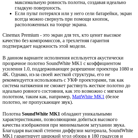
максимальную ровность полотна, создавая идеально
гладкую поверхность.
Если пульт потерялся или у него сели батарейки, экран
всегда можно свернуть при помощи кнопок,
расположенных на тоорце экрана.
Cinemax Premium - это экран для тех, кто ценит высокое
качество без компромиссов, а трехлетняя гарантия
подтверждает надежность этой модели.
В данном варианте исполнения испльзуется акустически
прозрачное полотно SoundWhite MK1 с коэффициентом
усиления 1.0, поддерживающее разрешение проектора 1080 и
4K. Однако, из-за своей жесткой структуры, его не
рекомендуется использовать с УКФ проекторами, так как
система натяжения не сможет растянуть жесткое полотно до
идеально ровного состояния, как это возможно с мягким
полотном, таким как, например,
MattWhite MK1
(белое
полотно, не пропускающее звук).
Полотна
SoundWhite MK1
обладают уникальными
характеристиками, позволяющими добиться высокого
качества изображения при минимальном затухании звука.
Благодаря высокой степени диффузии материала, SoundWhite
MK1 гарантирует широкий угол обзора в 180 градусов и