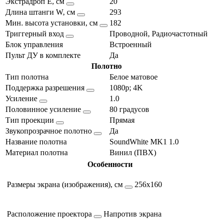
Экстрадроп E, см
20
Длина штанги W, см
293
Мин. высота установки, см
182
Триггерный вход
Проводной, Радиочастотный
Блок управления
Встроенный
Пульт ДУ в комплекте
Да
Полотно
Тип полотна
Белое матовое
Поддержка разрешения
1080p; 4K
Усиление
1.0
Половинное усиление
80 градусов
Тип проекции
Прямая
Звукопрозрачное полотно
Да
Название полотна
SoundWhite MK1 1.0
Материал полотна
Винил (ПВХ)
Особенности
Размеры экрана (изображения), см
256х160
Расположение проектора
Напротив экрана