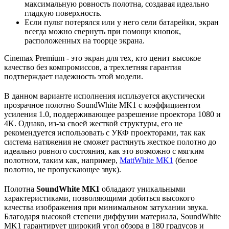
максимальную ровность полотна, создавая идеально
гладкую поверхность.
Если пульт потерялся или у него сели батарейки, экран
всегда можно свернуть при помощи кнопок,
расположенных на тоорце экрана.
Cinemax Premium - это экран для тех, кто ценит высокое
качество без компромиссов, а трехлетняя гарантия
подтверждает надежность этой модели.
В данном варианте исполнения испльзуется акустически
прозрачное полотно SoundWhite MK1 с коэффициентом
усиления 1.0, поддерживающее разрешение проектора 1080 и
4K. Однако, из-за своей жесткой структуры, его не
рекомендуется использовать с УКФ проекторами, так как
система натяжения не сможет растянуть жесткое полотно до
идеально ровного состояния, как это возможно с мягким
полотном, таким как, например,
MattWhite MK1
(белое
полотно, не пропускающее звук).
Полотна
SoundWhite MK1
обладают уникальными
характеристиками, позволяющими добиться высокого
качества изображения при минимальном затухании звука.
Благодаря высокой степени диффузии материала, SoundWhite
MK1 гарантирует широкий угол обзора в 180 градусов и