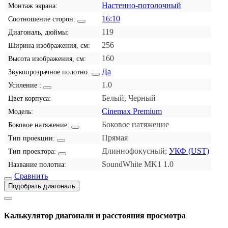
Настенно-потолочный
Монтаж экрана:
16:10
Соотношение сторон:
119
Диагональ, дюймы:
256
Ширина изображения, см:
160
Высота изображения, см:
Да
Звукопрозрачное полотно:
1.0
Усиление :
Белый, Черный
Цвет корпуса:
Cinemax Premium
Модель:
Боковое натяжение
Боковое натяжение:
Прямая
Тип проекции:
Длиннофокусный;
УКФ (UST)
Тип проектора:
SoundWhite MK1 1.0
Название полотна:
Сравнить
Подобрать диагональ
Калькулятор диагонали и расстояния просмотра