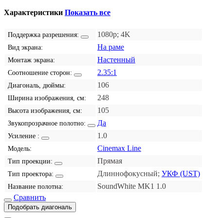
Характеристики
Показать все
1080p; 4K
Поддержка разрешения:
На раме
Вид экрана:
Настенный
Монтаж экрана:
2.35:1
Соотношение сторон:
106
Диагональ, дюймы:
248
Ширина изображения, см:
105
Высота изображения, см:
Да
Звукопрозрачное полотно:
1.0
Усиление :
Cinemax Line
Модель:
Прямая
Тип проекции:
Длиннофокусный;
УКФ (UST)
Тип проектора:
SoundWhite MK1 1.0
Название полотна:
Сравнить
Подобрать диагональ