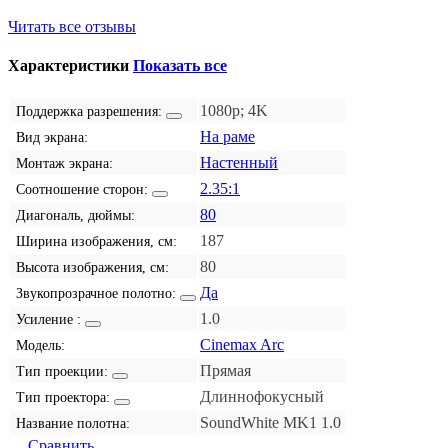
Читать все отзывы
Характеристики
Показать все
1080p; 4K
Поддержка разрешения:
На раме
Вид экрана:
Настенный
Монтаж экрана:
2.35:1
Соотношение сторон:
80
Диагональ, дюймы:
187
Ширина изображения, см:
80
Высота изображения, см:
Да
Звукопрозрачное полотно:
1.0
Усиление :
Cinemax Arc
Модель:
Прямая
Тип проекции:
Длиннофокусный
Тип проектора:
SoundWhite MK1 1.0
Название полотна:
Сравнить