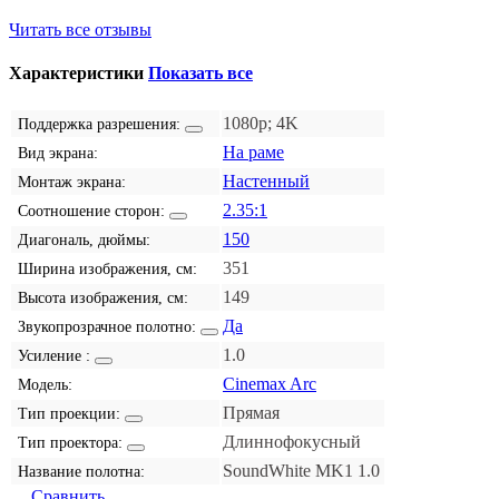
Читать все отзывы
Характеристики
Показать все
1080p; 4K
Поддержка разрешения:
На раме
Вид экрана:
Настенный
Монтаж экрана:
2.35:1
Соотношение сторон:
150
Диагональ, дюймы:
351
Ширина изображения, см:
149
Высота изображения, см:
Да
Звукопрозрачное полотно:
1.0
Усиление :
Cinemax Arc
Модель:
Прямая
Тип проекции:
Длиннофокусный
Тип проектора:
SoundWhite MK1 1.0
Название полотна:
Сравнить