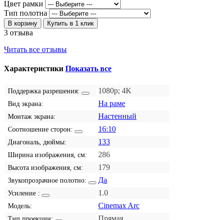
Цвет рамки
Тип полотна
В корзину
Купить в 1 клик
3 отзыва
Читать все отзывы
Характеристики
Показать все
1080p; 4K
Поддержка разрешения:
На раме
Вид экрана:
Настенный
Монтаж экрана:
16:10
Соотношение сторон:
133
Диагональ, дюймы:
286
Ширина изображения, см:
179
Высота изображения, см:
Да
Звукопрозрачное полотно:
1.0
Усиление :
Cinemax Arc
Модель:
Прямая
Тип проекции: